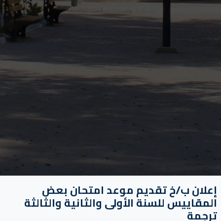
إعلان ب/خ تقديم موعد امتحان بعض
المقاييس للسنة الأولى والثانية والثالثة
ترجمة