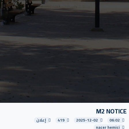
M2 NOTICE
06:02
2025-12-02
419
إعلان
nacer hemici