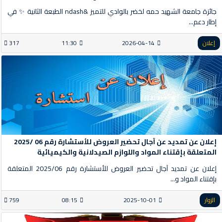
جائزة جامعة الشهيد حمه لخضر بالوادي للتميز &ndash الطبعة الثانية ✨ في
إطار دعم...
إعلان
2026-04-14
11:30
317
إعلان عن تمديد عن آجال تحضير العروض للأستشارة رقم 06 /2025
المتعلقة بإقتناء المواد واللوازم الصيدلانية والكيميائية
إعلان عن تمديد آجال تحضير العروض للأستشارة رقم 2025/06 المتعلقة
بإقتناء المواد و...
الزوار
2025-10-01
08:15
759