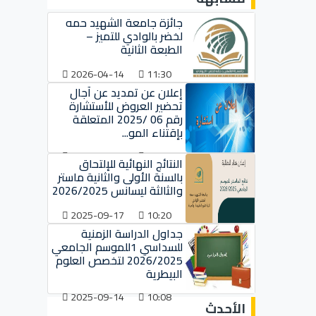
جائزة جامعة الشهيد حمه
لخضر بالوادي للتميز –
الطبعة الثانية
2026-04-14
11:30
إعلان عن تمديد عن آجال
تحضير العروض للأستشارة
رقم 06 /2025 المتعلقة
بإقتناء المو...
2025-10-01
08:15
النتائج النهائية للإلتحاق
بالسنة الأولى والثانية ماستر
والثالثة ليسانس 2026/2025
2025-09-17
10:20
جداول الدراسة الزمنية
للسداسي 1للموسم الجامعي
2026/2025 لتخصص العلوم
البيطرية
2025-09-14
10:08
الأحدث