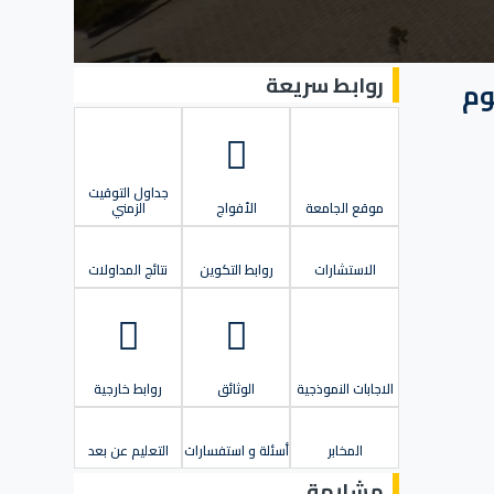
روابط سريعة
2 لقسم العلوم
جداول التوقيت
موقع الجامعة
الأفواج
الزمني
الاستشارات
روابط التكوين
نتائج المداولات
الاجابات النموذجية
الوثائق
روابط خارجية
المخابر
أسئلة و استفسارات
التعليم عن بعد
مشابهة