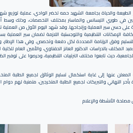
 الأربعاء 01 جويلية 2026 بكلية علوم الطبيعة والحياة بجامعة الشهيد حمه لخضر الوادي، عملية توزيع 
خرجين في طوري الليسانس والماستر بمختلف التخصصات، وذلك وسط أ
على حسن سير العملية وإنجاحها. وقد شهد اليوم الأول من العملية ت
افة الإمكانات التنظيمية واللوجستية اللازمة لضمان سير العملية بس
والتسليم وفق الرزنامة المحددة لكل دفعة وتخصص. وفي هذا الإطار،
عميد المكلف بالدراسات الدكتور العانز الحفناوي، والأمين العام للكلية ا
جامعية، حيث تابعوا مختلف الترتيبات التنظيمية، وحرصوا على توفير ال
المعلن عنها إلى غاية استكمال تسليم الوثائق لجميع الطلبة المتخر
بأحر التهاني والتبريكات لجميع الطلبة المتخرجين، متمنية لهم دوام ال
 مصلحة الأنشطة والإعلام