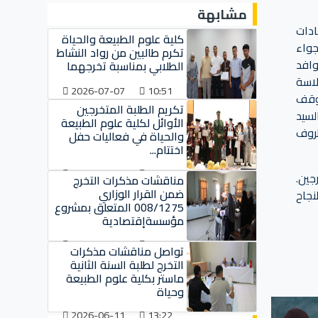
مشابهة
شهادات
كلية علوم الطبيعة والحياة
جواء
تكرم طالبين من رواد النشاط
وافد
الطلابي بمناسبة تخرجهما
لاسة
2026-07-07
10:51
 وقف
تكريم الطلبة المتخرجين
لسيد
الأوائل لكلية علوم الطبيعة
ظروف
والحياة في فعاليات حفل
اختتام...
2026-07-07
10:37
جين.
مناقشات مذكرات التخرج
ضمن القرار الوزاري
نجاح
008/1275 المتعلق بمشروع
مؤسسةإقتصادية
2026-06-15
11:01
تواصل مناقشات مذكرات
التخرج لطلبة السنة الثانية
ماستر بكلية علوم الطبيعة
وحياة
2026-06-11
13:22