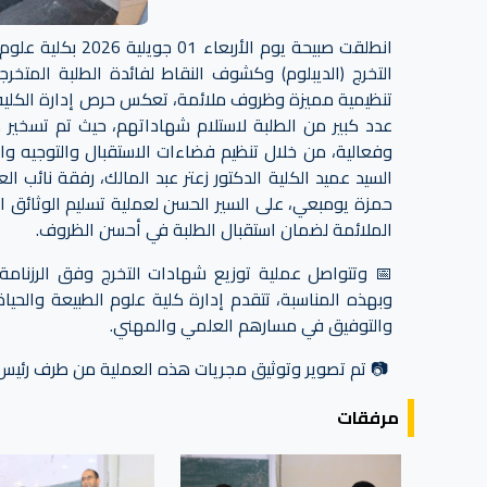
انطلقت صبيحة يوم
التخرج (الديبلوم) وكشوف النقاط لفائدة الطلبة المت
تنظيمية مميزة وظروف ملائمة، تعكس حرص إدارة الكلية 
عدد كبير من الطلبة لاستلام شهاداتهم، حيث تم تسخير ك
وفعالية، من خلال تنظيم فضاءات الاستقبال والتوجيه 
السيد عميد الكلية الدكتور زعتر عبد المالك، رفقة نائب ال
حمزة يومبعي، على السير الحسن لعملية تسليم الوثائق ال
الملائمة لضمان استقبال الطلبة في أحسن الظروف.
📅 وتتواصل عملية توزيع شهادات التخرج وفق الرزنامة 
وبهذه المناسبة، تتقدم إدارة كلية علوم الطبيعة والحياة 
والتوفيق في مسارهم العلمي والمهني.
📷 تم تصوير وتوثيق مجريات هذه العملية من طرف رئيس
مرفقات