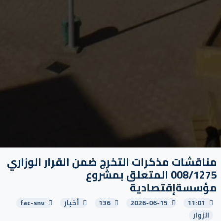
مناقشات مذكرات التخرج ضمن القرار الوزاري
008/1275 المتعلق بمشروع
مؤسسةإقتصادية
11:01
2026-06-15
136
أخبار
fac-snv
الزوار