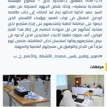
008/1275 المتعلق بـ«مذكرة تخرج – مشروع مؤسسة
اقتصادية مصغرة»، وذلك بفضل الجهود المبذولة من طرف
السيد عميد الكلية الدكتور زعتر عبد المالك، إلى جانب طاقمه
الإداري المتمثل في نواب العميد ورؤساء الأقسام، الذين
حرصوا على مرافقة الطلبة وتشجيعهم على إنجاز مشاريع تخرج
مبتكرة تُمكّنهم من نيل شهادة الماستر في إطار هذا القرار
الوزاري. ألف مبروك لطلبتنا الأعزاء المتخرجين الذين أبدعوا في
عرض مشاريعهم ونالوا استحسان لجان المناقشة، متمنين لهم
مزيداً من النجاح والتوفيق في مسيرتهم العلمية والمهنية.
#تصوير_وتقرير_رئيس_مصلحة_الأنشطة_والأعلام_خ_ب
مرفقات