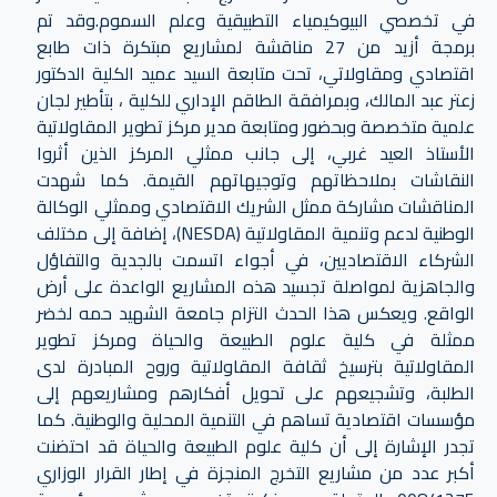
في تخصصي البيوكيمياء التطبيقية وعلم السموم.وقد تم
برمجة أزيد من 27 مناقشة لمشاريع مبتكرة ذات طابع
اقتصادي ومقاولاتي، تحت متابعة السيد عميد الكلية الدكتور
زعتر عبد المالك، وبمرافقة الطاقم الإداري للكلية ، بتأطير لجان
علمية متخصصة وبحضور ومتابعة مدير مركز تطوير المقاولاتية
الأستاذ العيد غربي، إلى جانب ممثلي المركز الذين أثروا
النقاشات بملاحظاتهم وتوجيهاتهم القيمة. كما شهدت
المناقشات مشاركة ممثل الشريك الاقتصادي وممثلي الوكالة
الوطنية لدعم وتنمية المقاولاتية (NESDA)، إضافة إلى مختلف
الشركاء الاقتصاديين، في أجواء اتسمت بالجدية والتفاؤل
والجاهزية لمواصلة تجسيد هذه المشاريع الواعدة على أرض
الواقع. ويعكس هذا الحدث التزام جامعة الشهيد حمه لخضر
ممثلة في كلية علوم الطبيعة والحياة ومركز تطوير
المقاولاتية بترسيخ ثقافة المقاولاتية وروح المبادرة لدى
الطلبة، وتشجيعهم على تحويل أفكارهم ومشاريعهم إلى
مؤسسات اقتصادية تساهم في التنمية المحلية والوطنية. كما
تجدر الإشارة إلى أن كلية علوم الطبيعة والحياة قد احتضنت
أكبر عدد من مشاريع التخرج المنجزة في إطار القرار الوزاري