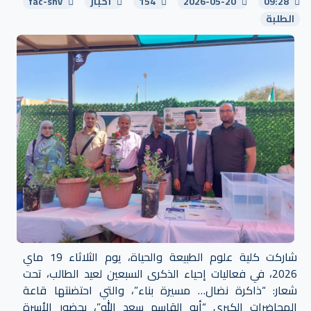
09:28
2026-05-20
154
أخبار
fac-snv
الطلبة
شاركت كلية علوم الطبيعة والحياة، يوم الثلاثاء 19 ماي
2026، في فعاليات إحياء الذكرى السبعين لعيد الطالب، تحت
شعار: “ذاكرة نضال… مسيرة بناء”، والتي احتضنتها قاعة
المحاضرات الكبرى “أبو القاسم سعد الله”، بحضور الأسرة