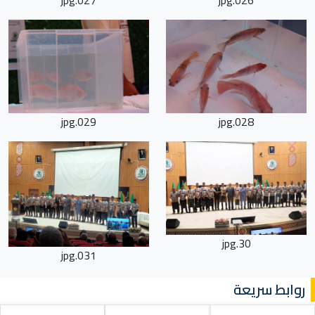
029.jpg
028.jpg
30.jpg
031.jpg
روابط سريعة