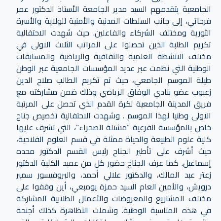
الجامعية يتقدمهم السيد مدير الجامعة الأستاذ الدكتور عمر
فرحاتي، إلى جانب السلطات المدنية والأمنية للولاية والأسرة
الثورية ومختلف الشركاء والفاعلين. حيث شهدت الاحتفالية
تكريم الطلبة الذين تحصلوا على المراتب الثلاث الاولى في
مختلف الانشطة العلمية والثقافية والرياضية والمسابقات
الوطنية التي نظمت عبر عديد المؤسسات الجامعية عبر الوطن
طيلة الموسم الجامعي، حيث تم تكريم الطالب صلاح الدين
زعبوب عضو بنادي الوفاق الرياضي وذلك ضمن مشاركته مع
فريق المدينة الجامعية لكرة القدم الذي تحصل على المرتبة
الاولى وطنيا لهذا الموسم . وشهدت الاحتفالية تخصيص جناح
خاص بالمؤسسة الفرعية “مشتلة الصحراء”، التي تشرف عليها
كلية علوم الطبيعة والحياة ممثلة في قسم العلوم الفلاحية،
حيث أشرف على تأطير الجناح رئيس القسم الدكتور محده
إسماعيل. كما عرف الجناح حضور كل من عميد الكلية الدكتور
زعتر عبد المالك، والدكتور علالي أحمد، والبروفيسور سمير
درويش، والأمين العام السيد حمزة يومبعي، أين وقفوا على
مختلف المشاريع والمعروضات والأعمال الطلابية المشاركة
في هذه المناسبة الوطنية. وشملت التظاهرة كذلك أجنحة