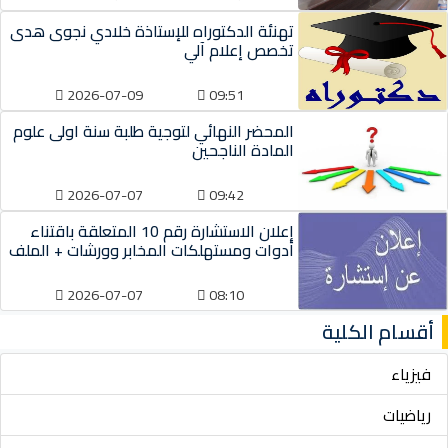
تهنئة الدكتوراه للإستاذة خلادي نجوى هدى
تخصص إعلام آلي
2026-07-09
09:51
المحضر النهائي لتوجية طلبة سنة اولى علوم
المادة الناجحين
2026-07-07
09:42
إعلان الاستشارة رقم 10 المتعلقة باقتناء
أدوات ومستهلكات المخابر وورشات + الملف
2026-07-07
08:10
أقسام الكلية
فيزياء
رياضيات