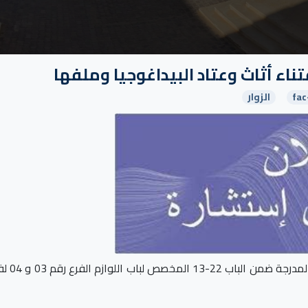
fac
الزوار
استشارة رقم 07 المتعلقة باقتناء أثاث وع