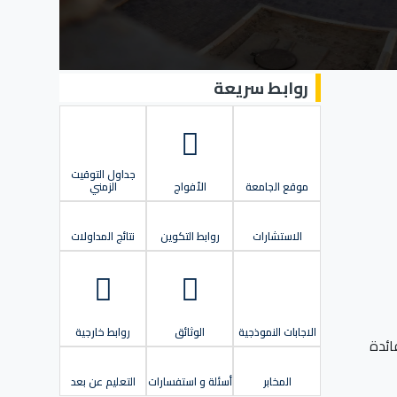
روابط سريعة
جداول التوقيت
موقع الجامعة
الأفواج
الزمني
الاستشارات
روابط التكوين
نتائج المداولات
الاجابات النموذجية
الوثائق
روابط خارجية
تاد البيداغوجيا المدرجة ضمن الباب 22-13 المخصص لباب اللوازم الفرع رقم 03 و 04 لفائدة
المخابر
أسئلة و استفسارات
التعليم عن بعد