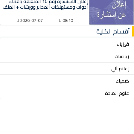
إعلان الاستشارة رقم 10 المتعلقة باقتناء
أدوات ومستهلكات المخابر وورشات + الملف
2026-07-07
08:10
أقسام الكلية
فيزياء
رياضيات
إعلام آلي
كيمياء
علوم المادة