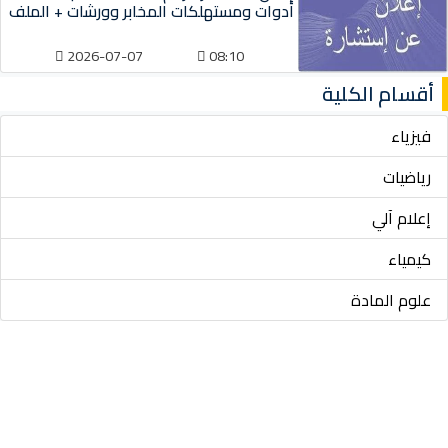
أدوات ومستهلكات المخابر وورشات + الملف
2026-07-07
08:10
أقسام الكلية
فيزياء
رياضيات
إعلام آلي
كيمياء
علوم المادة