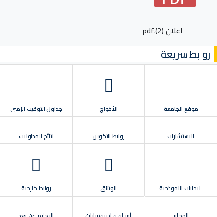
اعلان (2).pdf
روابط سريعة
موقع الجامعة
الأفواج
جداول التوقيت الزمني
الاستشارات
روابط التكوين
نتائج المداولات
الاجابات النموذجية
الوثائق
روابط خارجية
المخابر
أسئلة و استفسارات
التعليم عن بعد