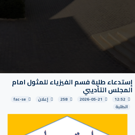
إستدعاء طلبة فسم الفيزياء للمثول امام
المجلس التأديبي
12:52
2026-05-21
258
إعلان
fac-se
الطلبة