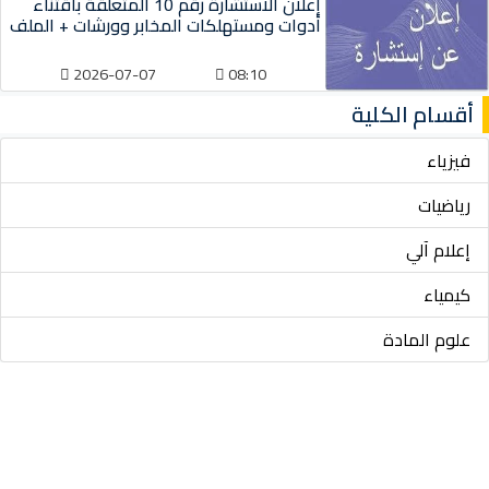
إعلان الاستشارة رقم 10 المتعلقة باقتناء
أدوات ومستهلكات المخابر وورشات + الملف
2026-07-07
08:10
أقسام الكلية
فيزياء
رياضيات
إعلام آلي
كيمياء
علوم المادة