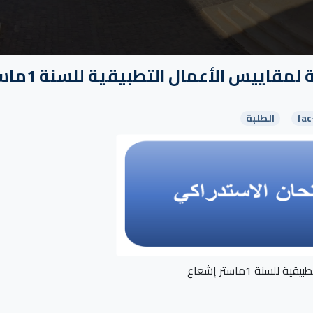
إعلان عن برمجة إمتحانات إستدراكية لمقاييس 
fac
الطلبة
نة 1ماستر إشعاع