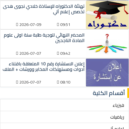
تهنئة الدكتوراه للإستاذة خلادي نجوى هدى
تخصص إعلام آلي
2026-07-09
09:51
المحضر النهائي لتوجية طلبة سنة اولى علوم
المادة الناجحين
2026-07-07
09:42
إعلان الاستشارة رقم 10 المتعلقة باقتناء
أدوات ومستهلكات المخابر وورشات + الملف
2026-07-07
08:10
أقسام الكلية
فيزياء
رياضيات
إعلام آلي