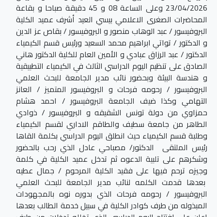
23/04/2026 وعلى الساعة 08 و 45 دقيقة صباحا و بقاعة
المحاضرات الصغرى الاعلامي بيسي العيد أشرف عميد الكلية
البروفيسور / عبد الوهاب منصور و البروفيسور / بقاص عز الدين
و الدكتور / تواتي ابراهيم محمد السعيد ورئيس قسم الكيمياء
الدكتور / عبد الرزاق عبادي و الأمين العام للكلية الدكتور هاني
الصادق على تنظيم اليوم الدراسي الثالث في الكيمياء التطبيقية
و هندسة البيئة وبحضور نائب مدير الجامعة للبحث العلمي
البروفيسور / رحومه فرحات و البروفيسور المتميز / العانز
التهامي وكذا ضيف الجامعة البروفيسور / احمد هشام
حمزاوي من دولة تونس الشقيقه و البروفيسور / ذوادي
الطاهر من جامعة سطيف والطاقم الاداري لقسم الكيمياء
وطلبة قسم الكيمياء حيث انطلق اليوم الدراسي بكلمة القاها
رئيس الملتقى الدكتور/ مصباحي عادل الذي رحب بالحضور
وشكرهم على تلبية الدعوه ثم تدخل عميد الكلية في كلمة
وجيزه ترحم فيها على فقيد الكلية المرحوم / جمال عطيه
بعدها قدمت الكلمه لنائب مدير الجامعة للبحث العلمي
البروفيسور / رحومه فرحات الذي بدوره نوه بالمجهودات
المبذوله من طرف كوادر الكلية في سبيل خدمة الطالب بعدها