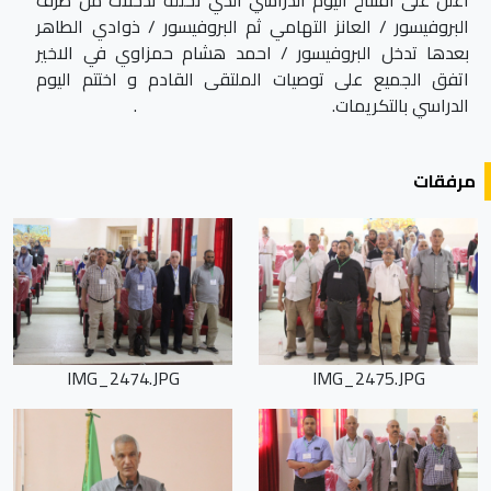
اعلن على افتتاح اليوم الدراسي الذي تخلله تدخلات من طرف
البروفيسور / العانز التهامي ثم البروفيسور / ذوادي الطاهر
بعدها تدخل البروفيسور / احمد هشام حمزاوي في الاخير
اتفق الجميع على توصيات الملتقى القادم و اختتم اليوم
الدراسي بالتكريمات. .
مرفقات
IMG_2474.JPG
IMG_2475.JPG