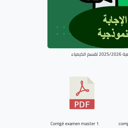
مياء
Corrigé examen master 1
corr