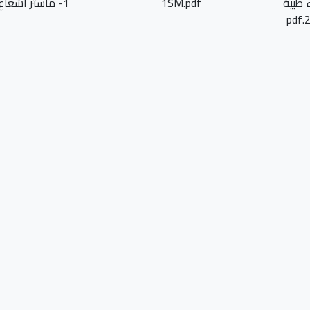
 طبية
1SM.pdf
1- ماستر اشعاع.pdf