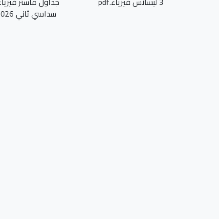
3 ليسانس فيزياء.pdf
جداول ماستر فيزياء
سداسي ثاني 2026.pdf